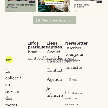
Suivre sur Instagram
Infos
Liens
Newsletter
pratiques.
rapides.
Inscrivez
Email:
Accueil
vous pour
contact@bandedemeres.fr
L’association
recevoir
nos actus.
Contact
Le
collectif
Agenda
au
Je
service
J'accepte
m’inscris
des
que mes
données
mères.